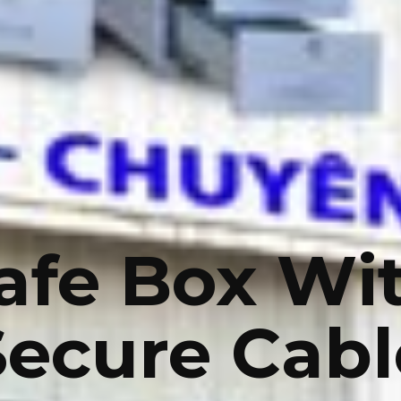
afe Box Wi
Secure Cabl