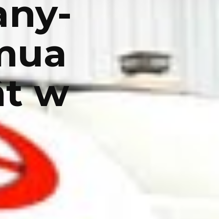
ny-
mua
ật w