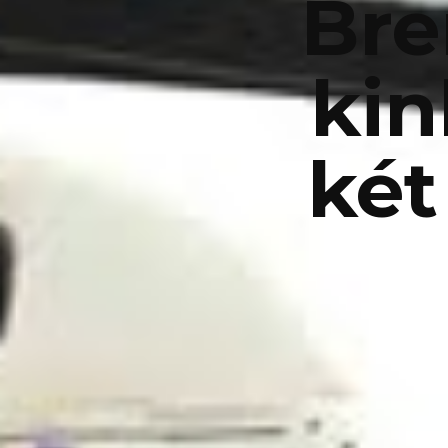
Br
ki
két