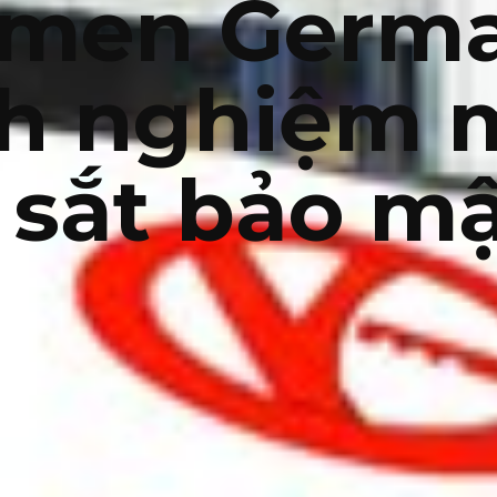
emen Germa
nh nghiệm 
 sắt bảo m