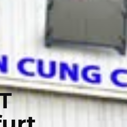
T
urt