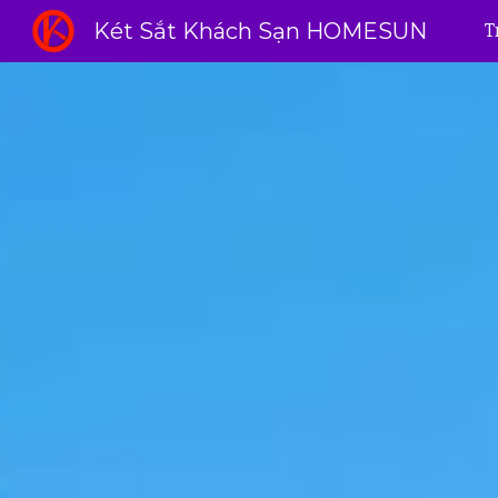
Két Sắt Khách Sạn HOMESUN
T
Sk