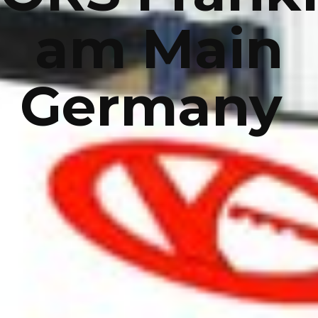
am Main
Germany