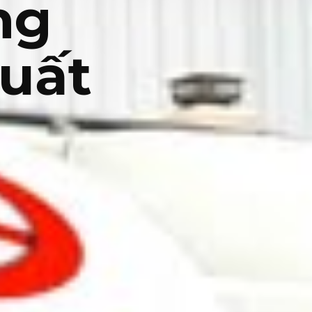
ng
uất