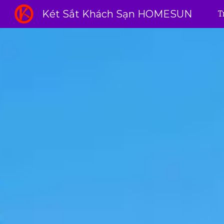
Két Sắt Khách Sạn HOMESUN
T
Sk