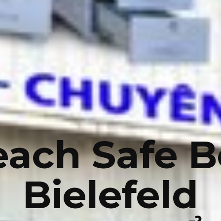
each Safe B
Bielefeld