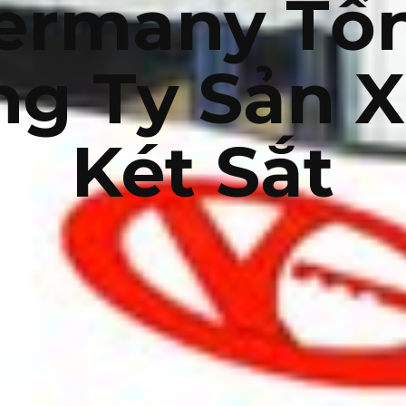
ermany Tổ
ng Ty Sản X
Két Sắt