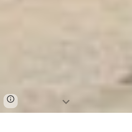
Ket Sat Ngan Hang
-
Safes Box Company
-
Két Sắt Thông Minh