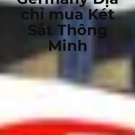
chỉ mua Két
Sắt Thông
Minh