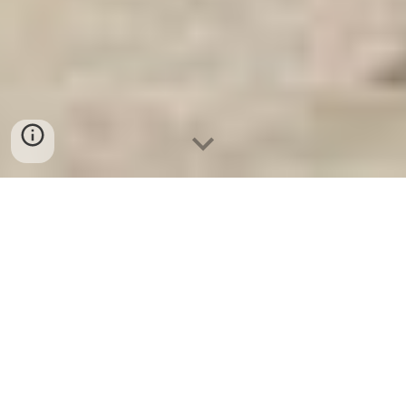
Ket Sat Ngan Hang
-
Premium Safe
Box
-
Két Sắt Thông Minh LIBERTY
Safe LB50 Pro
Safe Box Bag Dortmund Germany-
đại lý Electronic Digital Safe - Nhà
Cung Cấp Két Sắt Chống Cháy xuất
khẩu giá rẻ