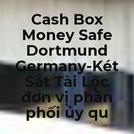
Cash Box
Money Safe
Dortmund
Germany-Két
Sắt Tài Lộc
đơn vị phân
phối ủy qu