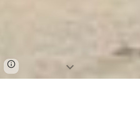
Ket Sat Ngan Hang
-
Luxury Home Safes
-
Két Sắt Thông Minh
LIBERTY Safe
Fire Resistant Safe Hamburg Germany Manufacturers mua Két Sắt
Huyện Phú Xuyên uy tín chính hãng giá rẻ