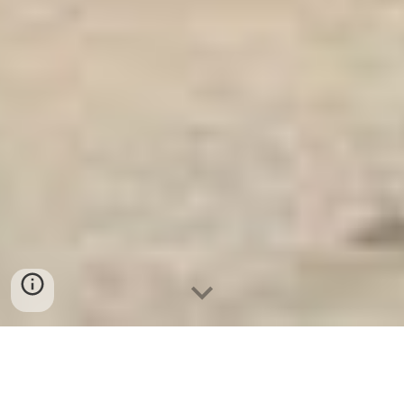
Ket Sat Ngan Hang
-
Premium Safe