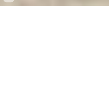
Két Sắt An Toàn
-
Big Safe
-
LIBERTY Safe
-
Két Sắt Việt
Tiệp
-
Két Sắt Ngân Hàng
Hidden floor safes Munich Germany Factory Direct Fast
Shipping xưởng sản xuất cửa kho tiền ngân hàng chính
hãng chất lượng