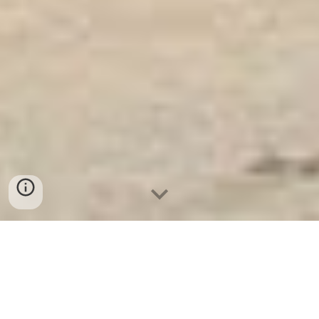
Ket Sat Ngan Hang
-
Safes Box Company
-
Két Sắt Thông Minh
LIBERTY Safe LB68 Pro
Safe Box Compartments Adjustable Shelves Bielefeld
Germany địa chỉ mua Két Sắt Thị xã Đông Triều tốt nhất