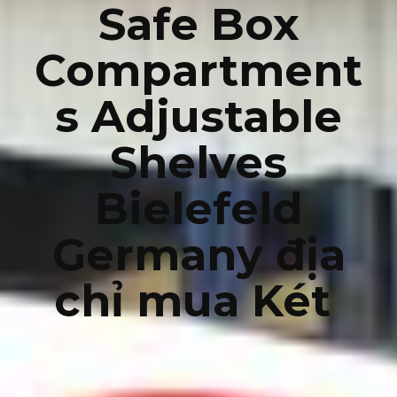
Safe Box
Compartment
s Adjustable
Shelves
Bielefeld
Germany địa
chỉ mua Két