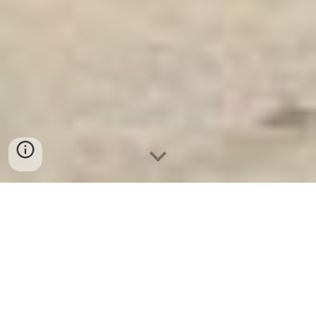
Ket Sat Ngan Hang
-
Luxury Home Safes
-
Két Sắt Thông Minh
LIBERTY Safe
Luxurious Fingerprint Safes Hamburg Germany mua Két Sắt Thành
phố Hải Dương uy tín chính hãng giá rẻ