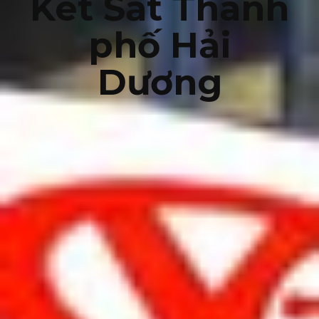
Két Sắt Thành
phố Hải
Dương