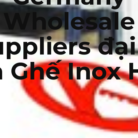
Wholesale
ppliers đại
 Ghế Inox