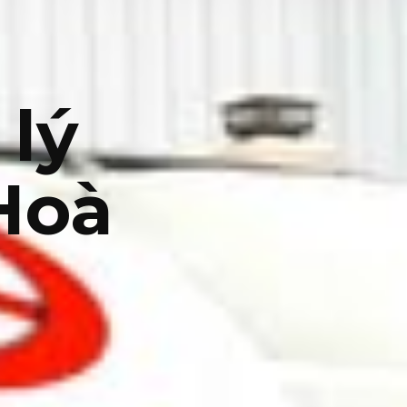
 lý
 Hoà