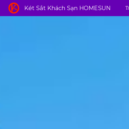
Két Sắt Khách Sạn HOMESUN
T
Sk