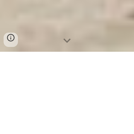
Ket Sat Ngan Hang
-
Safes Box Company
-
Két Sắt Thông Minh
LIBERTY Safe LB68 Pro
Safe Storage Box