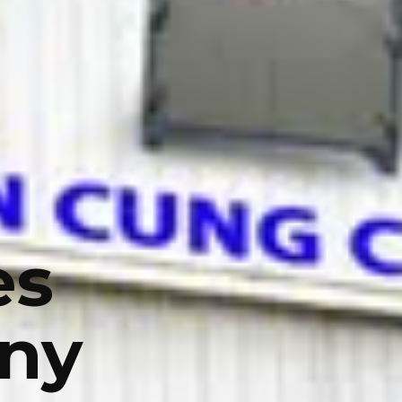
es
any