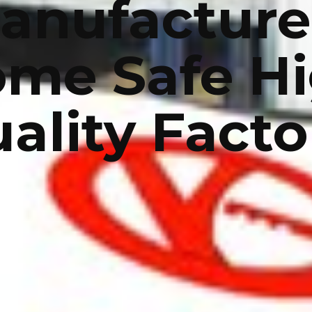
anufacture
me Safe H
ality Fact