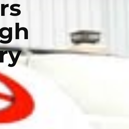
rs
igh
ory