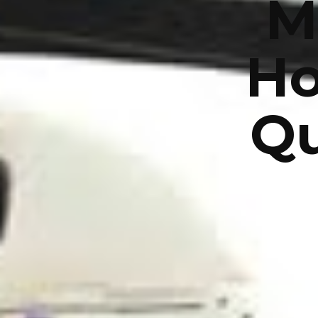
M
Ho
Qu