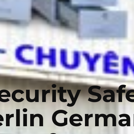
ecurity Saf
rlin Germ