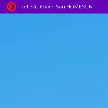
Két Sắt Khách Sạn HOMESUN
T
Sk