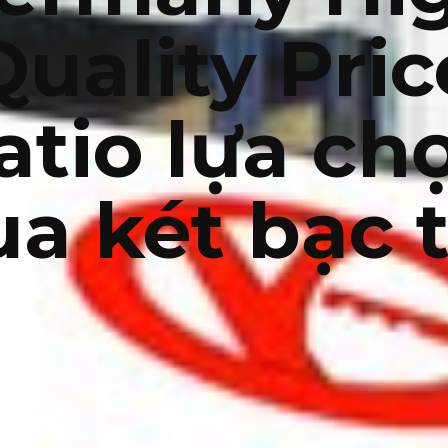
Quality Pric
atio lựa ch
a két bạc 