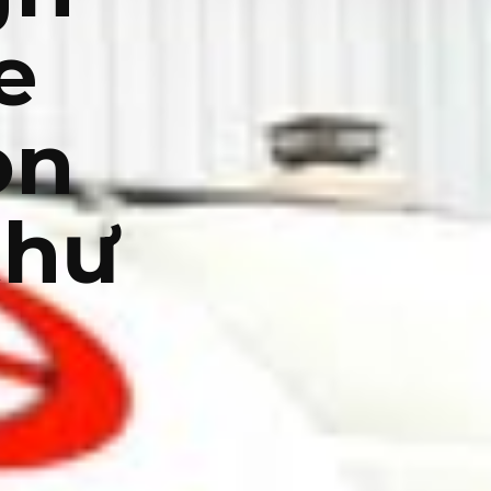
e
ọn
thư