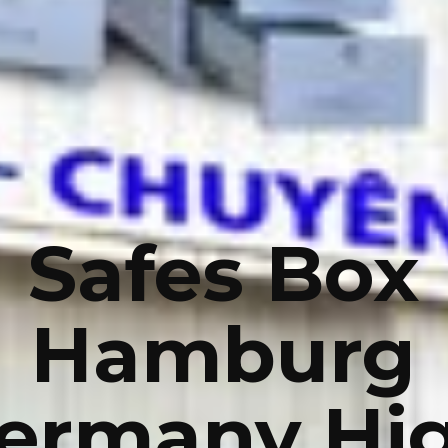
Safes Box
Hamburg
ermany Hi