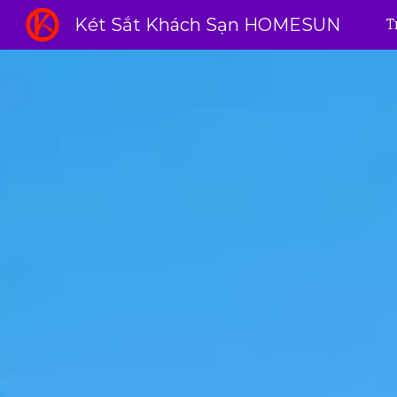
Két Sắt Khách Sạn HOMESUN
T
Sk