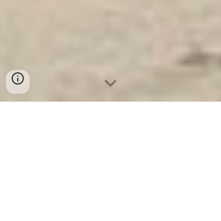
Ket Sat Ngan Hang
-
Luxury Home Safes
-
Két Sắt Thông Minh
LIBERTY Safe
Fingerprint safe Germany Suppliers and Exporters Cửa hàng bán
Két Sắt Huyện Mê Linh