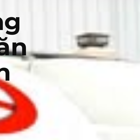
ng
văn
h