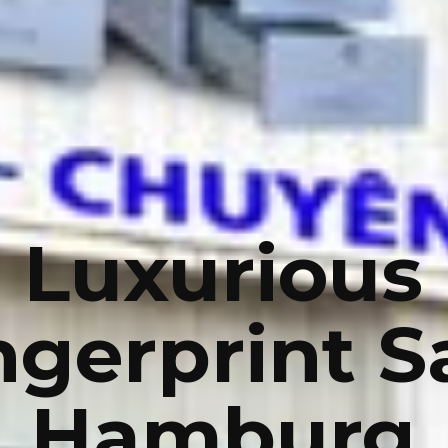
Luxurious
ngerprint S
Hamburg