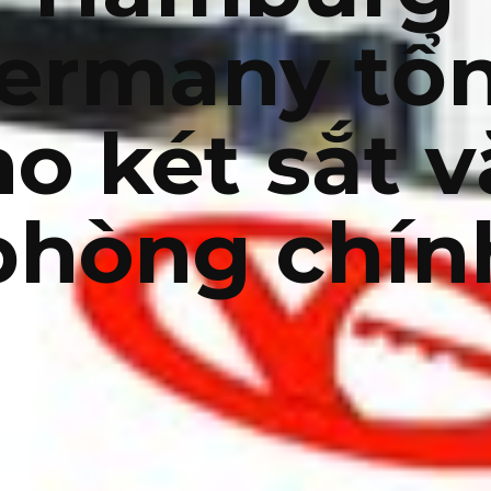
ermany tổ
o két sắt 
phòng chín