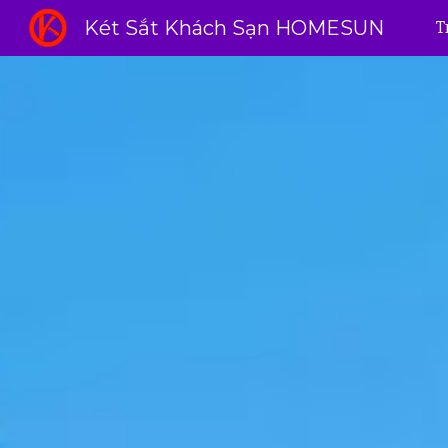
Két Sắt Khách Sạn HOMESUN
T
Sk