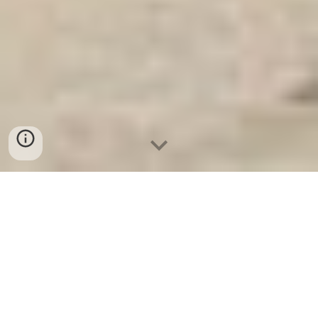
Ket Sat Ngan Hang
-
Luxury Home Safes
-
Két Sắt Thông Minh
LIBERTY Safe
Hotel Safe Germany Manufacturers Suppliers Cửa hàng bán
Giường Tầng Sắt