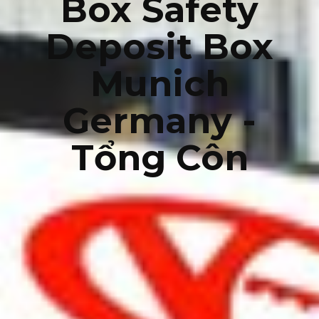
Box Safety
Deposit Box
Munich
Germany -
Tổng Côn