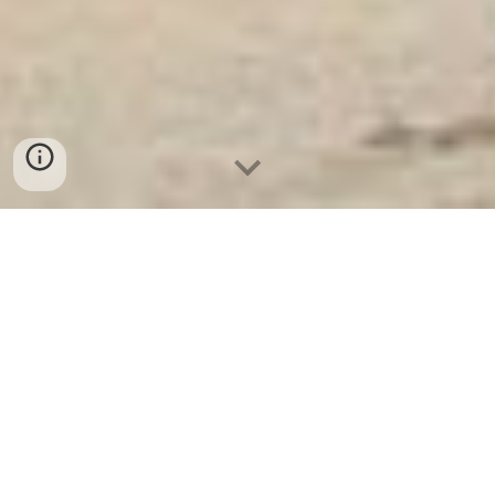
Két Sắt Ngân Hàng
-
Depository Safes
-
Két Sắt Thông Minh
LIBERTY Safes
Cash Box Money Safe Munich Germany -
Báo Giá Tủ Hồ Sơ Di Động chất lượng từ
nhà máy
Um ein Angebot für hochwertige mobile Aktenschränke ab